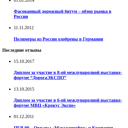
01.01.2014
Фасованный дорожный битум – обзор рынка в
России
11.11.2012
Полимеры из России одобрены в Германии
Последние отзывы
15.10.2017
Диплом за участие в 8-ой международной выставке-
форуме “ДорогаЭКСПО”
13.10.2015
Диплом за участие в 6-ой международной выставке-
форуме МВЦ «Крокус Экспо»
01.12.2011
ПБВ 90 – Отзывы «Магаданнефто» и Компания