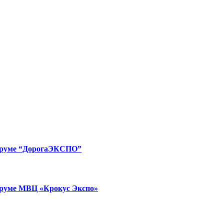
форуме “ДорогаЭКСПО”
форуме МВЦ «Крокус Экспо»