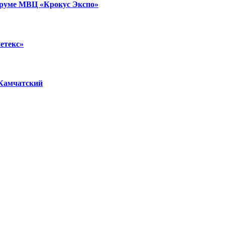
форуме МВЦ «Крокус Экспо»
етекс»
 Камчатский